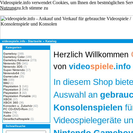
Videospiele.info verwendet Cookies, um Ihnen den bestmöglichen Servi
Nutzung
zu.
Ich stimme zu
videospiele.info - Startseite
»
Katalog
Kategorien
Herzlich Willkommen
Gameboy
(249)
Gameboy Color
(189)
Gameboy Advance
(273)
Nintendo DS
(341)
von
video
spiele
.info
Nintendo 3DS
(7)
Super Nintendo
(17)
Nintendo64
(58)
Gamecube
(35)
In diesem Shop biete
Wii
(100)
WiiU
(1)
Playstation 1
(141)
Playstation 2
(540)
Auswahl an
gebrauc
Playstation 3
(42)
Playstation Portable
(41)
XBOX
(37)
XBOX 360
(36)
Konsolenspielen
fü
Konsolen u. Zubehör
(42)
PC CD-/DVD-Rom
(62)
Video
(74)
Audio
(202)
Videospielegeräte un
Gesellschaftsspiele
(1)
Schnellsuche
Nintendo Gameboy /