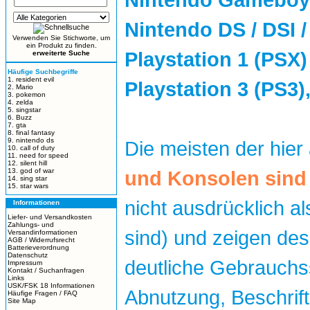
Nintendo DS / DSI 
Verwenden Sie Stichworte, um
ein Produkt zu finden.
Playstation 1 (PSX) 
erweiterte Suche
Häufige Suchbegriffe
1. resident evil
Playstation 3 (PS3
2. Mario
3. pokemon
4. zelda
5. singstar
6. Buzz
7. gta
8. final fantasy
9. nintendo ds
Die meisten der hie
10. call of duty
11. need for speed
12. silent hill
13. god of war
und Konsolen sind
14. sing star
15. star wars
nicht ausdrücklich 
Informationen
Liefer- und Versandkosten
Zahlungs- und
sind) und zeigen de
Versandinformationen
AGB / Widerrufsrecht
Batterieverordnung
Datenschutz
deutliche Gebrauchs
Impressum
Kontakt / Suchanfragen
Links
USK/FSK 18 Informationen
Abnutzung, Beschrif
Häufige Fragen / FAQ
Site Map