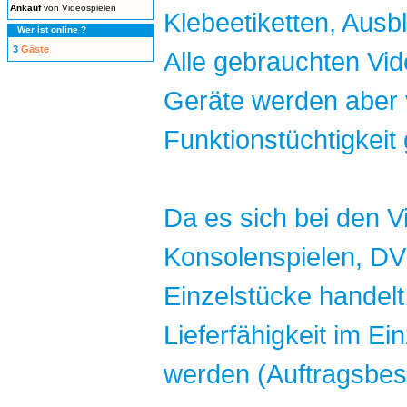
Ankauf
von Videospielen
Klebeetiketten, Ausb
Wer ist online ?
3
Gäste
Alle gebrauchten Vi
Geräte werden aber 
Funktionstüchtigkeit 
Da es sich bei den V
Konsolenspielen, DV
Einzelstücke handel
Lieferfähigkeit im Ein
werden (Auftragsbest