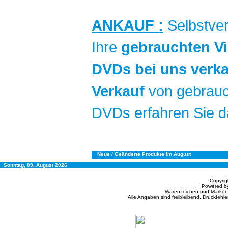
ANKAUF :
Selbstver
Ihre
gebrauchten Vi
DVDs bei uns verk
Verkauf
von gebrauc
DVDs erfahren Sie 
Neue / Geänderte Produkte im August
Sonntag, 09. August 2026
Copyri
Powered b
Warenzeichen und Markenn
Alle Angaben sind freibleibend. Druckfehle