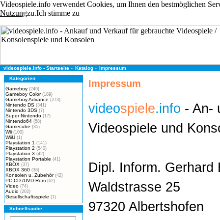
Videospiele.info verwendet Cookies, um Ihnen den bestmöglichen Servi
Nutzung
zu.
Ich stimme zu
videospiele.info - Startseite
»
Katalog
»
Impressum
Kategorien
Impressum
Gameboy
(249)
Gameboy Color
(189)
Gameboy Advance
(273)
video
spiele
.info
- An- 
Nintendo DS
(341)
Nintendo 3DS
(7)
Super Nintendo
(17)
Nintendo64
(58)
Videospiele und Kons
Gamecube
(35)
Wii
(100)
WiiU
(1)
Playstation 1
(141)
Playstation 2
(540)
Playstation 3
(42)
Playstation Portable
(41)
Dipl. Inform. Gerhar
XBOX
(37)
XBOX 360
(36)
Konsolen u. Zubehör
(42)
PC CD-/DVD-Rom
(62)
Waldstrasse 25
Video
(74)
Audio
(202)
Gesellschaftsspiele
(1)
97320 Albertshofen
Schnellsuche