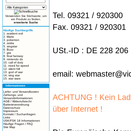
Tel. 09321 / 920300
Verwenden Sie Stichworte, um
ein Produkt zu finden.
erweiterte Suche
Fax. 09321 / 920301
Häufige Suchbegriffe
1. resident evil
2. Mario
3. pokemon
4. zelda
5. singstar
USt.-ID : DE 228 206
6. Buzz
7. gta
8. final fantasy
9. nintendo ds
10. call of duty
11. need for speed
12. silent hill
email:
webmaster@vide
13. god of war
14. sing star
15. star wars
Informationen
Liefer- und Versandkosten
ACHTUNG ! Kein Lade
Zahlungs- und
Versandinformationen
AGB / Widerrufsrecht
Batterieverordnung
über Internet !
Datenschutz
Impressum
Kontakt / Suchanfragen
Links
USK/FSK 18 Informationen
Häufige Fragen / FAQ
Site Map