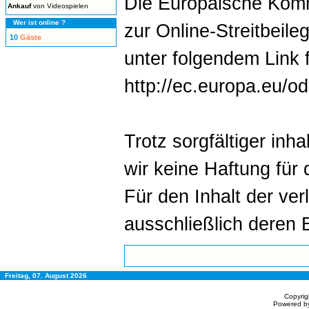
Die Europäische Kommi
Ankauf
von Videospielen
Wer ist online ?
zur Online-Streitbeile
10
Gäste
unter folgendem Link 
http://ec.europa.eu/od
Trotz sorgfältiger inh
wir keine Haftung für 
Für den Inhalt der ver
ausschließlich deren B
Freitag, 07. August 2026
Copyri
Powered b